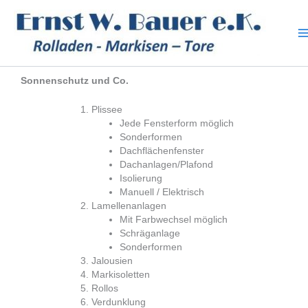
Zum
Inhalt
springen
Sonnenschutz und Co.
Plissee
Jede Fensterform möglich
Sonderformen
Dachflächenfenster
Dachanlagen/Plafond
Isolierung
Manuell / Elektrisch
Lamellenanlagen
Mit Farbwechsel möglich
Schräganlage
Sonderformen
Jalousien
Markisoletten
Rollos
Verdunklung