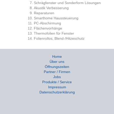
Schrägfenster und Sonderform Lösungen
Akustik Verbesserung
Reparaturen
Smarthome Haussteuerung
PC-Abschirmung
Flächenvorhänge
Thermofolien für Fenster
Folienrollos, Blend-/Hitzeschutz
Home
Über uns
Öffnungszeiten
Partner / Firmen
Jobs
Produkte / Service
Impressum
Datenschutzerklärung