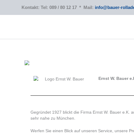
Zum
Kontakt: Tel: 089 / 80 12 17 * Mail:
info@bauer-rollad
Inhalt
springen
Ernst W. Bauer e
Gegründet 1927 blickt die Firma Ernst W. Bauer e.K. a
sehr nahe zu München.
Werfen Sie einen Blick auf unseren Service, unsere Pr