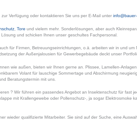
 zur Verfügung oder kontaktieren Sie uns per E-Mail unter
info@bauer-
nschutz
,
Tore
und vielem mehr. Sonderlösungen, aber auch Kleinrepara
e Lösung und schicken Ihnen unser geschultes Fachpersonal.
auch für Firmen, Betreuungseinrichtungen, o.ä. arbeiten wir in und um
setzung der Außenjalousien für Gewerbegebäude deckt unser Portfolio
nnen wie außen, bieten wir Ihnen gerne an. Plissee, Lamellen-Anlage
senkbarem Volant für lauschige Sommertage und Abschirmung neugierig
und Beratungstermin mit uns.
ren ? Wir führen ein ­­­­­­passendes Angebot an Insektenschutz für fast 
rklappe mit Krallengewebe oder Pollenschutz-, ja sogar Elektrosmoke 
r wieder qualifizierte Mitarbeiter. Sie sind auf der Suche, eine Auswah