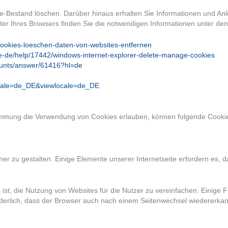
-Bestand löschen. Darüber hinaus erhalten Sie Informationen und Anl
er Ihres Browsers finden Sie die notwendigen Informationen unter de
/cookies-loeschen-daten-von-websites-entfernen
de-de/help/17442/windows-internet-explorer-delete-manage-cookies
ounts/answer/61416?hl=de
ocale=de_DE&viewlocale=de_DE
stimmung die Verwendung von Cookies erlauben, können folgende Cook
her zu gestalten. Einige Elemente unserer Internetseite erfordern es,
t, die Nutzung von Websites für die Nutzer zu vereinfachen. Einige F
rderlich, dass der Browser auch nach einem Seitenwechsel wiedererkan